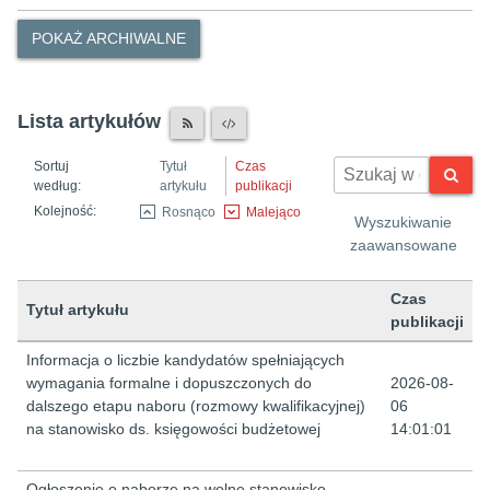
POKAŻ ARCHIWALNE
Lista artykułów
Sortuj
Tytuł
Czas
według:
artykułu
publikacji
Kolejność:
Rosnąco
Malejąco
Wyszukiwanie
zaawansowane
Czas
Tytuł artykułu
publikacji
Lista artykułów
Informacja o liczbie kandydatów spełniających
wymagania formalne i dopuszczonych do
2026-08-
dalszego etapu naboru (rozmowy kwalifikacyjnej)
06
na stanowisko ds. księgowości budżetowej
14:01:01
Ogłoszenie o naborze na wolne stanowisko